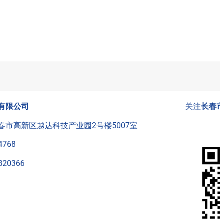
有限公司
关注
长春
春市高新区越达科技产业园2号楼5007室
4768
820366