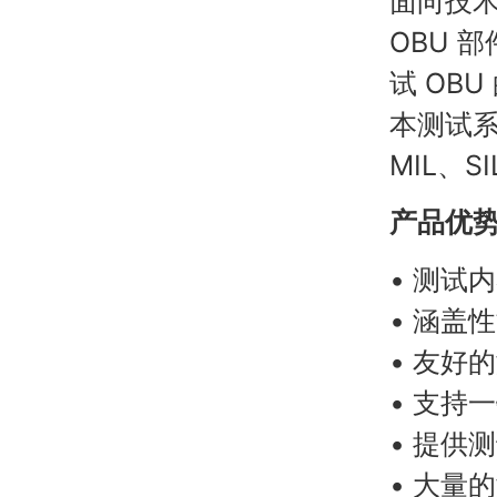
面向技术
OBU 
试 OB
本测试系
MIL、SI
产品优
• 测试
• 涵盖
• 友好
• 支持
• 提供
• 大量