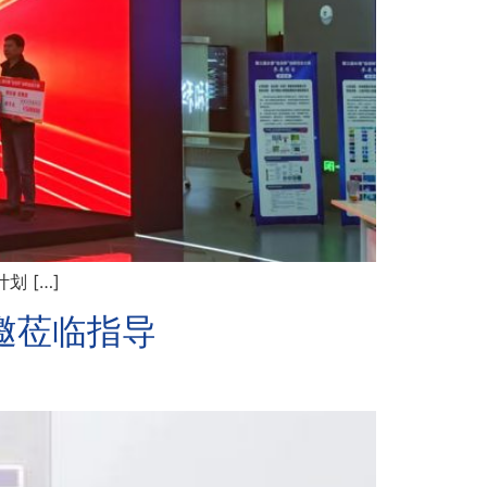
 […]
，盛邀莅临指导