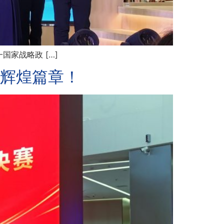
家战略政 […]
写辉煌篇章！