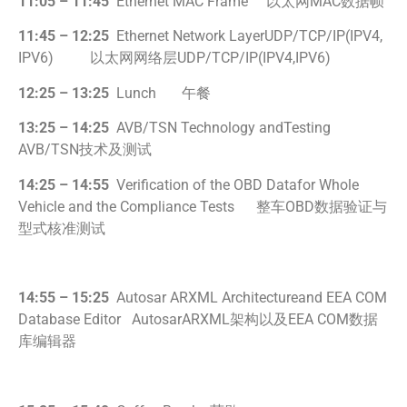
11:05 – 11:45
Ethernet MAC Frame 以太网MAC数据帧
11:45 – 12:25
Ethernet Network LayerUDP/TCP/IP(IPV4,
IPV6) 以太网网络层UDP/TCP/IP(IPV4,IPV6)
12:25 – 13:25
Lunch 午餐
13:25 – 14:25
AVB/TSN Technology andTesting
AVB/TSN技术及测试
14:25 – 14:55
Verification of the OBD Datafor Whole
Vehicle and the Compliance Tests 整车OBD数据验证与
型式核准测试
14:55 – 15:25
Autosar ARXML Architectureand EEA COM
Database Editor AutosarARXML架构以及EEA COM数据
库编辑器